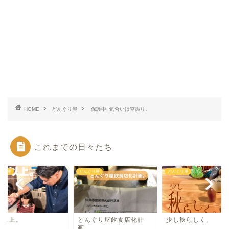
HOME
どんぐり屋
保護中: 気合いは空振り。
これまでの日々たち
ぐり屋
どんぐり屋
どんぐり屋
想以上。
どんぐり屋飲食店化計
少し秋らしく。
画。