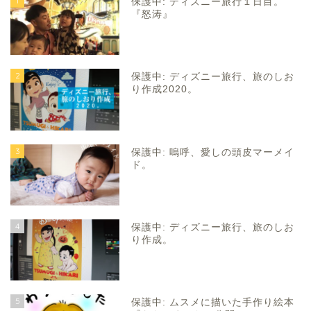
1
保護中: ディズニー旅行１日目。
『怒涛』
2
保護中: ディズニー旅行、旅のしお
り作成2020。
3
保護中: 嗚呼、愛しの頭皮マーメイ
ド。
4
保護中: ディズニー旅行、旅のしお
り作成。
5
保護中: ムスメに描いた手作り絵本