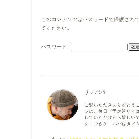
このコンテンツはパスワードで保護され
てください。
パスワード:
サノパパ
ご覧いただきありがとう
シの、毎日『予定通りで
していただけたら嬉しいです。
女 : つきか - パパはタノシ
https://www.papalife-fukuok