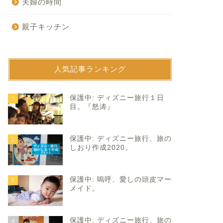
夫婦の時間
親子キッチン
人気記事ランキング
育て
子育て
保護中: ディズニー旅行１日
1
目。『怒涛』
保護中: ディズニー旅行、旅の
2
しおり作成2020。
保護中: 嗚呼、愛しの頭皮マー
3
笑い。
2021年は、こんな年でした。
メイド。
2024年1月6日
2021年12月31
保護中: ディズニー旅行、旅の
4