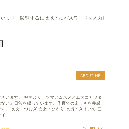
ています。閲覧するには以下にパスワードを入力し
ABOUT ME
ございます。 福岡より、ツマとムスメとムスコとワタ
はない』日常を綴っています。子育ての楽しさを共感
 長女 : つむぎ 次女 : ひかり 長男 : きよいち 三
イ -
a.com