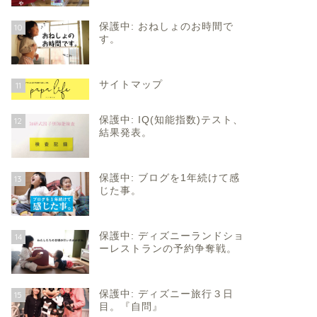
保護中: おねしょのお時間で
10
す。
サイトマップ
11
保護中: IQ(知能指数)テスト、
12
結果発表。
保護中: ブログを1年続けて感
13
じた事。
保護中: ディズニーランドショ
14
ーレストランの予約争奪戦。
保護中: ディズニー旅行３日
15
目。『自問』