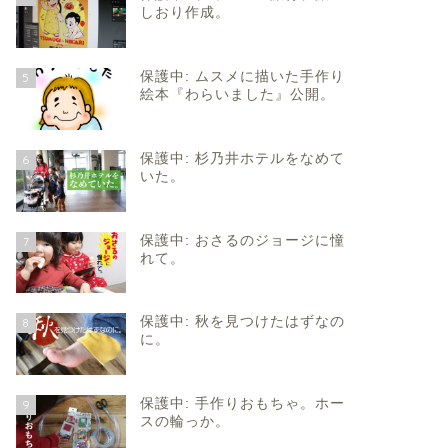
しおり作成。
保護中: ムスメに描いた手作り
5
絵本『わらいました』公開。
保護中: 杉乃井ホテルをなめて
6
いた。
保護中: おさるのジョージに憧
7
れて。
保護中: 秋を見つけたはずなの
8
に。
保護中: 手作りおもちゃ。ホー
9
スの輪っか。