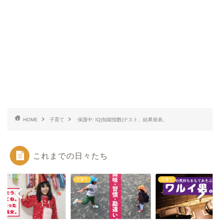
HOME
子育て
保護中: IQ(知能指数)テスト、結果発表。
これまでの日々たち
て
子育て
子育て