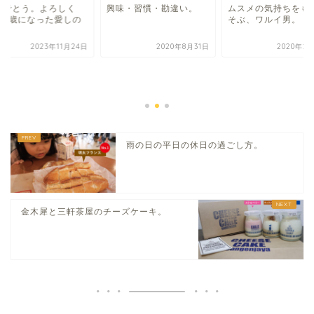
めでとう。よろしく
興味・習慣・勘違い。
ムスメの気持ちをも
。8歳になった愛しの
そぶ、ワルイ男。
女。
2023年11月24日
2020年8月31日
2020年2
雨の日の平日の休日の過ごし方。
金木犀と三軒茶屋のチーズケーキ。