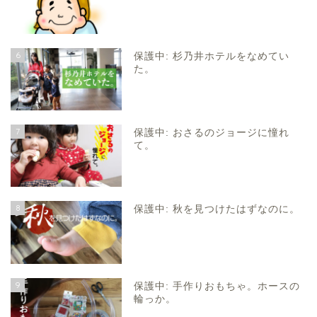
6
保護中: 杉乃井ホテルをなめてい
た。
7
保護中: おさるのジョージに憧れ
て。
8
保護中: 秋を見つけたはずなのに。
9
保護中: 手作りおもちゃ。ホースの
輪っか。