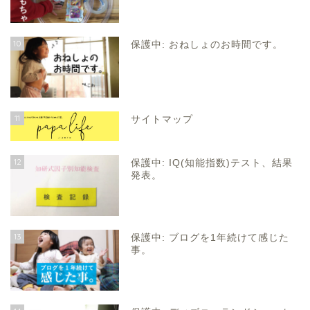
10
保護中: おねしょのお時間です。
11
サイトマップ
12
保護中: IQ(知能指数)テスト、結果
発表。
13
保護中: ブログを1年続けて感じた
事。