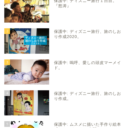
1
保護中: ディズニー旅行１日目。
『怒涛』
2
保護中: ディズニー旅行、旅のしお
り作成2020。
3
保護中: 嗚呼、愛しの頭皮マーメイ
ド。
4
保護中: ディズニー旅行、旅のしお
り作成。
5
保護中: ムスメに描いた手作り絵本