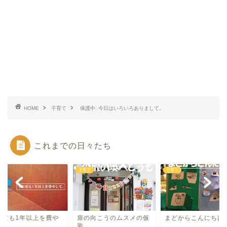
HOME
子育て
保護中: 今日はいろいろありまして。
これまでの日々たち
て
子育て
子育て
年度も1年以上を費や
扉の向こうのムスメの仮
まどからこんにちは
て。
装。