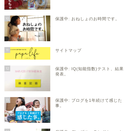
10
保護中: おねしょのお時間です。
11
サイトマップ
12
保護中: IQ(知能指数)テスト、結果
発表。
13
保護中: ブログを1年続けて感じた
事。