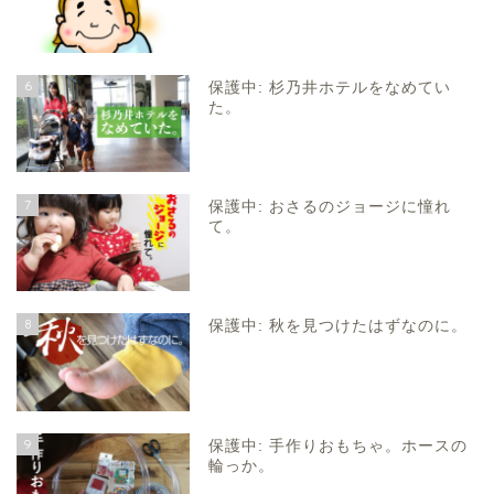
6
保護中: 杉乃井ホテルをなめてい
た。
7
保護中: おさるのジョージに憧れ
て。
8
保護中: 秋を見つけたはずなのに。
9
保護中: 手作りおもちゃ。ホースの
輪っか。