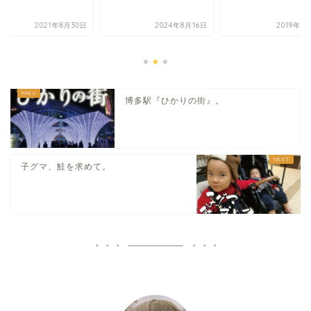
2021年8月30日
2024年8月16日
2019年9
博多駅『ひかりの街』。
子グマ、鮭を求めて。