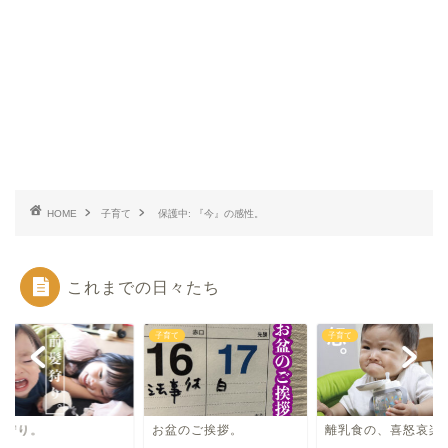
HOME
子育て
保護中: 『今』の感性。
これまでの日々たち
て
子育て
子育て
髪狩り。
お盆のご挨拶。
離乳食の、喜怒哀楽