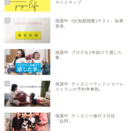
11
サイトマップ
12
保護中: IQ(知能指数)テスト、結果
発表。
13
保護中: ブログを1年続けて感じた
事。
14
保護中: ディズニーランドショーレ
ストランの予約争奪戦。
15
保護中: ディズニー旅行３日目。
『自問』