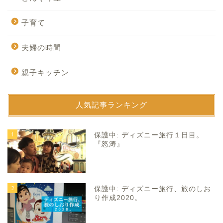
子育て
夫婦の時間
親子キッチン
人気記事ランキング
1
保護中: ディズニー旅行１日目。
『怒涛』
2
保護中: ディズニー旅行、旅のしお
り作成2020。