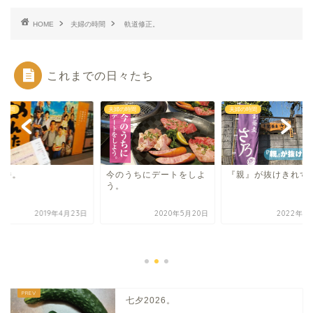
HOME
夫婦の時間
軌道修正。
これまでの日々たち
の時間
夫婦の時間
夫婦の時間
守番。
今のうちにデートをしよ
『親』が抜けきれず
う。
2019年4月23日
2020年5月20日
2022年1
七夕2026。