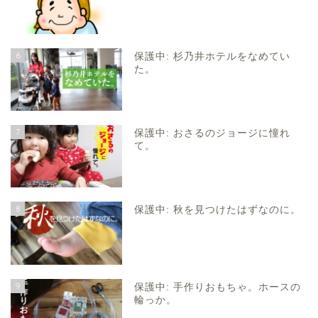
6
保護中: 杉乃井ホテルをなめてい
た。
7
保護中: おさるのジョージに憧れ
て。
8
保護中: 秋を見つけたはずなのに。
9
保護中: 手作りおもちゃ。ホースの
輪っか。