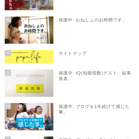
10
保護中: おねしょのお時間です。
11
サイトマップ
12
保護中: IQ(知能指数)テスト、結果
発表。
13
保護中: ブログを1年続けて感じた
事。