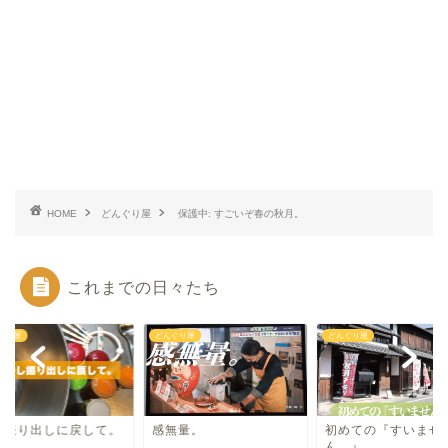
HOME
どんぐり屋
保護中: すごいぞ春の秋月。
これまでの日々たち
ぐり屋
どんぐり屋
どんぐり屋
し振り出しに戻して。
感無量。
初めての『すいませ
ん…』