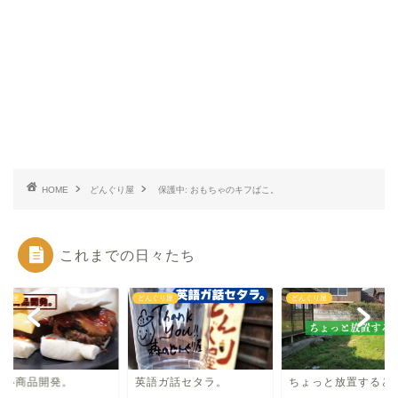
HOME
どんぐり屋
保護中: おもちゃのキフばこ。
これまでの日々たち
ぐり屋
どんぐり屋
どんぐり屋
しい商品開発。
英語ガ話セタラ。
ちょっと放置すると