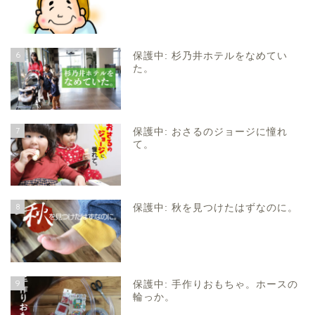
6
保護中: 杉乃井ホテルをなめてい
た。
7
保護中: おさるのジョージに憧れ
て。
8
保護中: 秋を見つけたはずなのに。
9
保護中: 手作りおもちゃ。ホースの
輪っか。