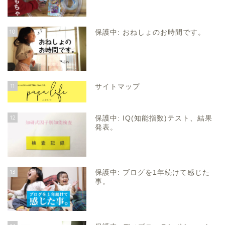
10
保護中: おねしょのお時間です。
11
サイトマップ
12
保護中: IQ(知能指数)テスト、結果
発表。
13
保護中: ブログを1年続けて感じた
事。