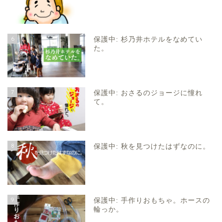
6
保護中: 杉乃井ホテルをなめてい
た。
7
保護中: おさるのジョージに憧れ
て。
8
保護中: 秋を見つけたはずなのに。
9
保護中: 手作りおもちゃ。ホースの
輪っか。