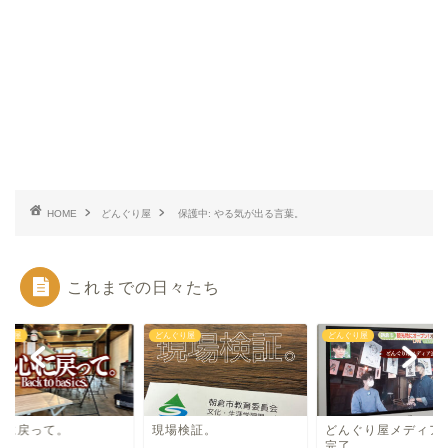
HOME
どんぐり屋
保護中: やる気が出る言葉。
これまでの日々たち
ぐり屋
どんぐり屋
どんぐり屋
心に戻って。
現場検証。
どんぐり屋メディア
完了。