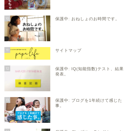
10
保護中: おねしょのお時間です。
11
サイトマップ
12
保護中: IQ(知能指数)テスト、結果
発表。
13
保護中: ブログを1年続けて感じた
事。