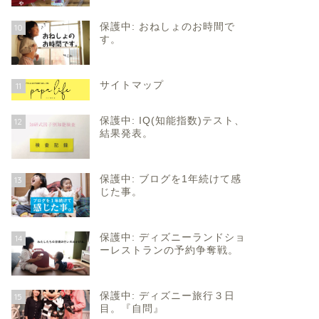
保護中: おねしょのお時間で
10
す。
サイトマップ
11
保護中: IQ(知能指数)テスト、
12
結果発表。
保護中: ブログを1年続けて感
13
じた事。
保護中: ディズニーランドショ
14
ーレストランの予約争奪戦。
保護中: ディズニー旅行３日
15
目。『自問』