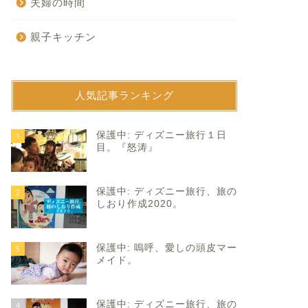
夫婦の時間
親子キッチン
人気記事ランキング
育て
子育て
保護中: ディズニー旅行１日
1
目。『怒涛』
保護中: ディズニー旅行、旅の
2
しおり作成2020。
保護中: 嗚呼、愛しの頭皮マー
3
育園を転園の決断。
思い出作りと３歳のお祝いへ。
メイド。
2020年1月29日
2023年7月23
保護中: ディズニー旅行、旅の
4