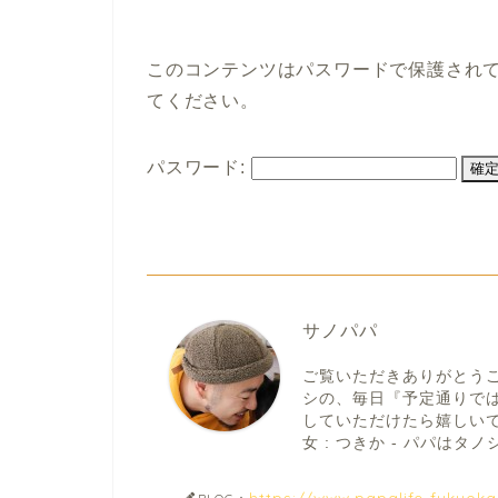
このコンテンツはパスワードで保護され
てください。
パスワード:
サノパパ
ご覧いただきありがとう
シの、毎日『予定通りで
していただけたら嬉しいです。
女 : つきか - パパはタノシ
https://www.papalife-fukuok