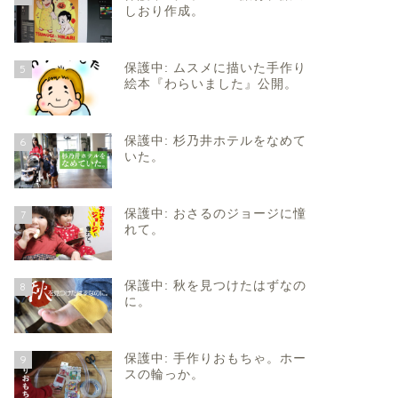
しおり作成。
保護中: ムスメに描いた手作り
5
絵本『わらいました』公開。
保護中: 杉乃井ホテルをなめて
6
いた。
保護中: おさるのジョージに憧
7
れて。
保護中: 秋を見つけたはずなの
8
に。
保護中: 手作りおもちゃ。ホー
9
スの輪っか。