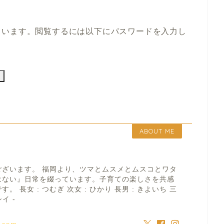
ています。閲覧するには以下にパスワードを入力し
ABOUT ME
ございます。 福岡より、ツマとムスメとムスコとワタ
はない』日常を綴っています。子育ての楽しさを共感
 長女 : つむぎ 次女 : ひかり 長男 : きよいち 三
イ -
a.com