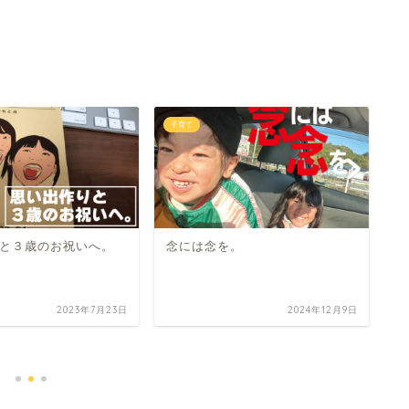
子育て
子
と３歳のお祝いへ。
念には念を。
2023年7月23日
2024年12月9日
保