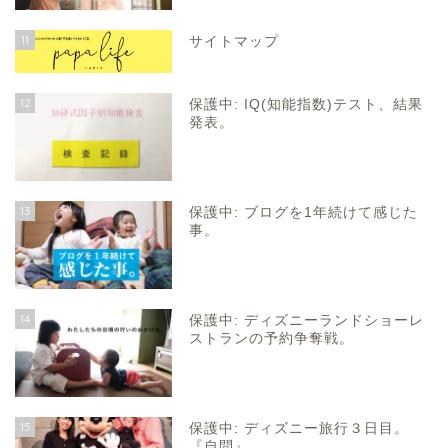
11
サイトマップ
12
保護中: IQ(知能指数)テスト、結果
発表。
13
保護中: ブログを1年続けて感じた
事。
14
保護中: ディズニーランドショーレ
ストランの予約争奪戦。
15
保護中: ディズニー旅行３日目。
『自問』