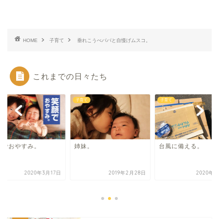
HOME
子育て
垂れこうべパパと自慢げムスコ。
これまでの日々たち
て
子育て
子育て
顔でおやすみ。
姉妹。
台風に備える。
2020年3月17日
2019年2月28日
2020年9