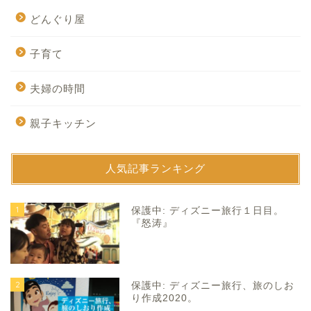
どんぐり屋
子育て
夫婦の時間
親子キッチン
人気記事ランキング
1
保護中: ディズニー旅行１日目。
『怒涛』
2
保護中: ディズニー旅行、旅のしお
り作成2020。