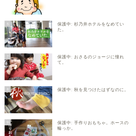
6
保護中: 杉乃井ホテルをなめてい
た。
7
保護中: おさるのジョージに憧れ
て。
8
保護中: 秋を見つけたはずなのに。
9
保護中: 手作りおもちゃ。ホースの
輪っか。