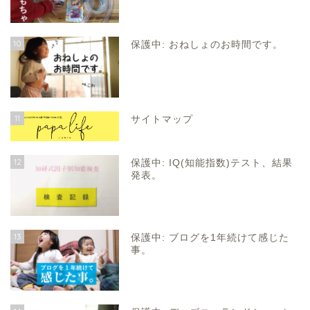
10
保護中: おねしょのお時間です。
11
サイトマップ
12
保護中: IQ(知能指数)テスト、結果
発表。
13
保護中: ブログを1年続けて感じた
事。