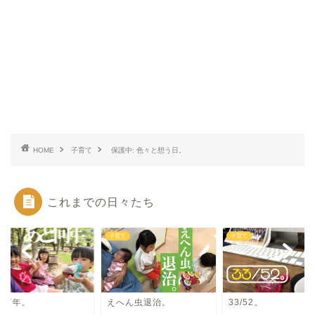
HOME
子育て
保護中: 色々と想う日。
これまでの日々たち
て
子育て
子育て
と何年。
えへん虫退治。
33/52。