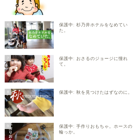
6
保護中: 杉乃井ホテルをなめてい
た。
7
保護中: おさるのジョージに憧れ
て。
8
保護中: 秋を見つけたはずなのに。
9
保護中: 手作りおもちゃ。ホースの
輪っか。