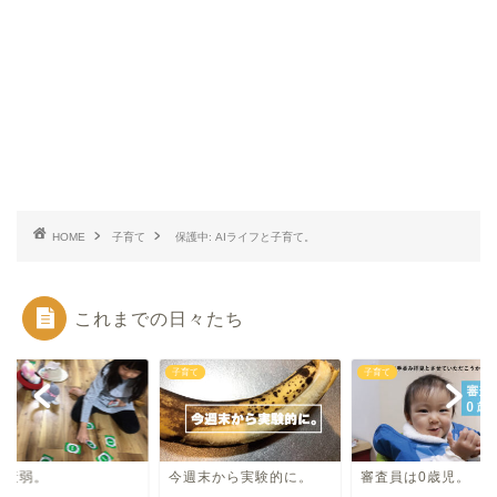
HOME
子育て
保護中: AIライフと子育て。
これまでの日々たち
て
子育て
子育て
経衰弱。
今週末から実験的に。
審査員は0歳児。