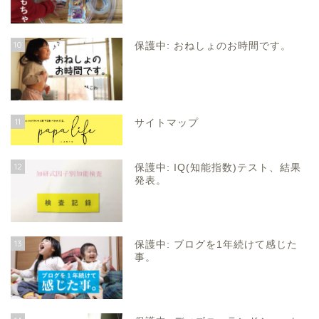
10
保護中: おねしょのお時間です。
11
サイトマップ
12
保護中: IQ(知能指数)テスト、結果
発表。
13
保護中: ブログを1年続けて感じた
事。