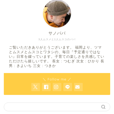
サノパパ
3人ムスメと1人ムスコのパパ
ご覧いただきありがとうございます。 福岡より、ツマ
とムスメとムスコとワタシの、毎日『予定通りではな
い』日常を綴っています。子育ての楽しさを共感してい
ただけたら嬉しいです。 長女 : つむぎ 次女 : ひかり 長
男 : きよいち 三女 : つきか
＼ Follow me ／