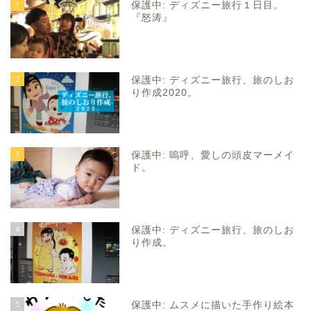
1
保護中: ディズニー旅行１日目。
『怒涛』
2
保護中: ディズニー旅行、旅のしお
り作成2020。
3
保護中: 嗚呼、愛しの頭皮マーメイ
ド。
4
保護中: ディズニー旅行、旅のしお
り作成。
5
保護中: ムスメに描いた手作り絵本