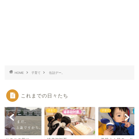
HOME
子育て
缶詰デー。
これまでの日々たち
て
子育て
子育て