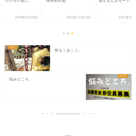
いやりのその前に。
姉弟初対面。
激甘えん坊モード。
2019年5月28日
2025年12月11日
2021年10
明るく歩こう。
悩みどころ。