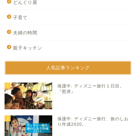
どんぐり屋
子育て
夫婦の時間
親子キッチン
人気記事ランキング
1
保護中: ディズニー旅行１日目。
『怒涛』
2
保護中: ディズニー旅行、旅のしお
り作成2020。