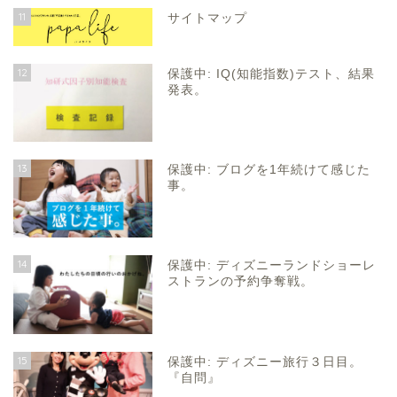
11
サイトマップ
12
保護中: IQ(知能指数)テスト、結果
発表。
13
保護中: ブログを1年続けて感じた
事。
14
保護中: ディズニーランドショーレ
ストランの予約争奪戦。
15
保護中: ディズニー旅行３日目。
『自問』