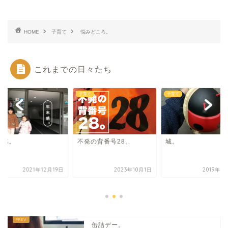
HOME
子育て
悩みどころ。
これまでの日々たち
て
子育て
子育て
末感。
不発の背番号28。
城。
2021年12月19日
2023年10月1日
2019年4
缶詰デー。