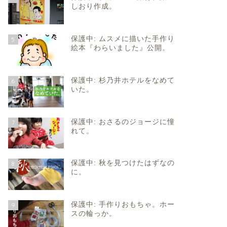
しおり作成。
保護中: ムスメに描いた手作り
5
絵本『わらいました』公開。
保護中: 杉乃井ホテルをなめて
6
いた。
保護中: おさるのジョージに憧
7
れて。
保護中: 秋を見つけたはずなの
8
に。
保護中: 手作りおもちゃ。ホー
9
スの輪っか。