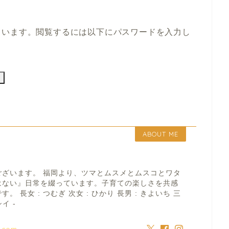
ています。閲覧するには以下にパスワードを入力し
ABOUT ME
ございます。 福岡より、ツマとムスメとムスコとワタ
はない』日常を綴っています。子育ての楽しさを共感
 長女 : つむぎ 次女 : ひかり 長男 : きよいち 三
イ -
a.com