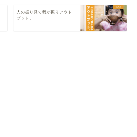
人の振り見て我が振りアウト
プット。