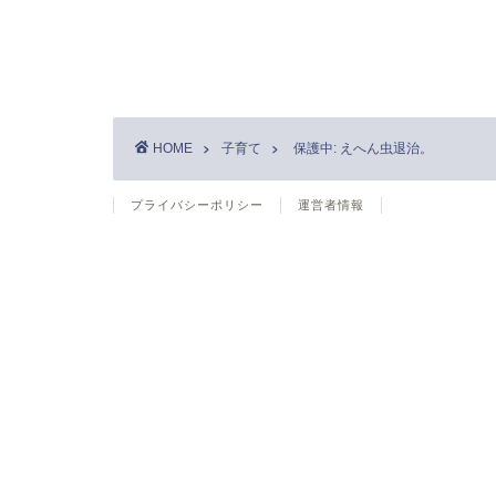
HOME
子育て
保護中: えへん虫退治。
プライバシーポリシー
運営者情報