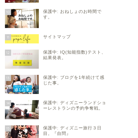
保護中: おねしょのお時間で
10
す。
サイトマップ
11
保護中: IQ(知能指数)テスト、
12
結果発表。
保護中: ブログを1年続けて感
13
じた事。
保護中: ディズニーランドショ
14
ーレストランの予約争奪戦。
保護中: ディズニー旅行３日
15
目。『自問』