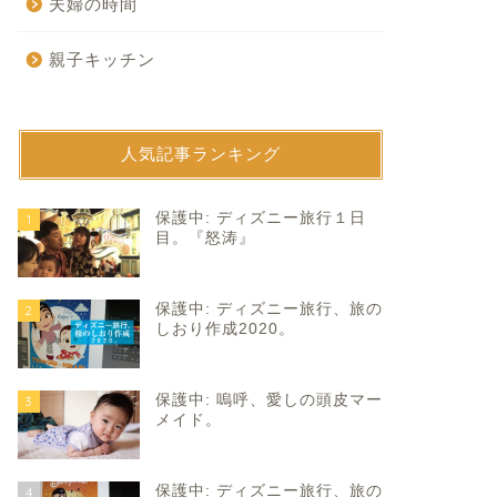
夫婦の時間
親子キッチン
人気記事ランキング
育て
子育て
保護中: ディズニー旅行１日
1
目。『怒涛』
保護中: ディズニー旅行、旅の
2
しおり作成2020。
保護中: 嗚呼、愛しの頭皮マー
3
顔のしわ寄せ。
ピカピカのはと組。
メイド。
2020年3月18日
2019年4月2
保護中: ディズニー旅行、旅の
4