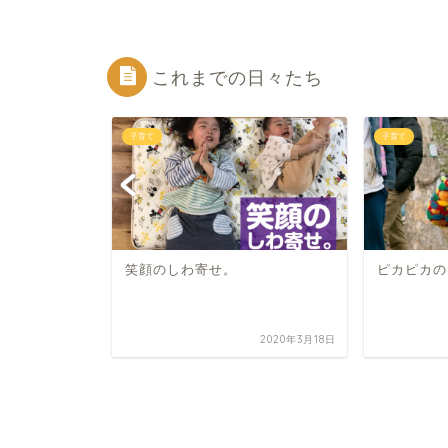
これまでの日々たち
子育て
子育て
1
笑顔のしわ寄せ。
ピカピカの
2023年9月24日
2020年3月18日