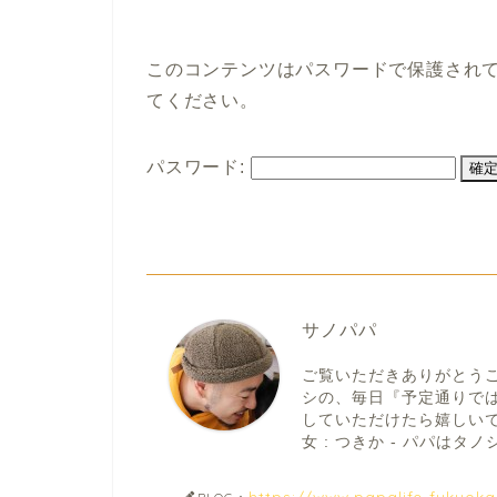
このコンテンツはパスワードで保護され
てください。
パスワード:
サノパパ
ご覧いただきありがとう
シの、毎日『予定通りで
していただけたら嬉しいです。
女 : つきか - パパはタノシ
https://www.papalife-fukuok