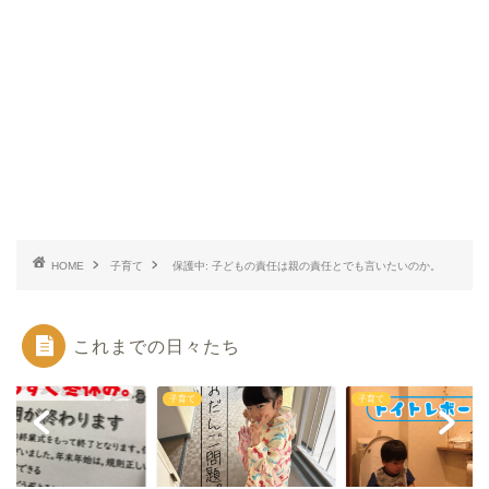
HOME
子育て
保護中: 子どもの責任は親の責任とでも言いたいのか。
これまでの日々たち
て
子育て
子育て