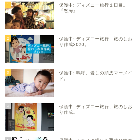
1
保護中: ディズニー旅行１日目。
『怒涛』
2
保護中: ディズニー旅行、旅のしお
り作成2020。
3
保護中: 嗚呼、愛しの頭皮マーメイ
ド。
4
保護中: ディズニー旅行、旅のしお
り作成。
5