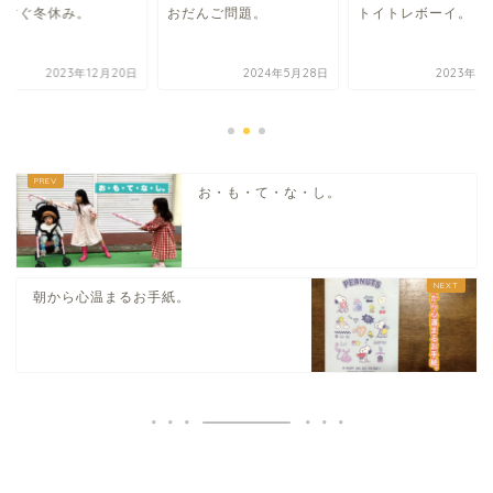
うすぐ冬休み。
おだんご問題。
トイトレボーイ。
2023年12月20日
2024年5月28日
2023年6
お・も・て・な・し。
朝から心温まるお手紙。