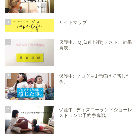
11
サイトマップ
12
保護中: IQ(知能指数)テスト、結果
発表。
13
保護中: ブログを1年続けて感じた
事。
14
保護中: ディズニーランドショーレ
ストランの予約争奪戦。