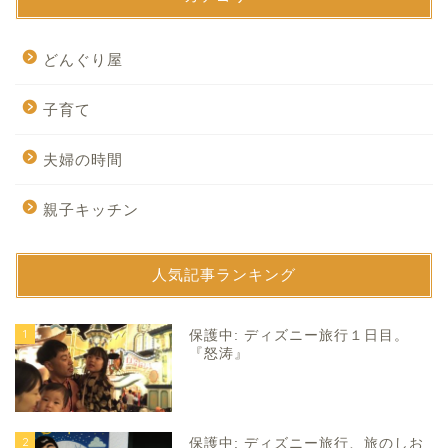
どんぐり屋
子育て
夫婦の時間
親子キッチン
人気記事ランキング
1
保護中: ディズニー旅行１日目。
『怒涛』
2
保護中: ディズニー旅行、旅のしお