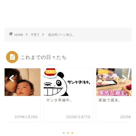
HOME
子育て
過去問ゾーン突入。
これまでの日々たち
て
子育て
子育て
妹。
サンタ準備中。
家族で週末。
2019年2月28日
2020年12月17日
2025年6