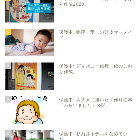
り作成2020。
3
保護中: 嗚呼、愛しの頭皮マーメイ
ド。
4
保護中: ディズニー旅行、旅のしお
り作成。
5
保護中: ムスメに描いた手作り絵本
『わらいました』公開。
6
保護中: 杉乃井ホテルをなめてい
た。