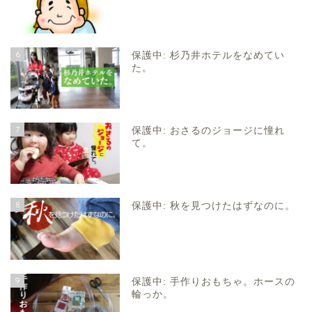
6
保護中: 杉乃井ホテルをなめてい
た。
7
保護中: おさるのジョージに憧れ
て。
8
保護中: 秋を見つけたはずなのに。
9
保護中: 手作りおもちゃ。ホースの
輪っか。