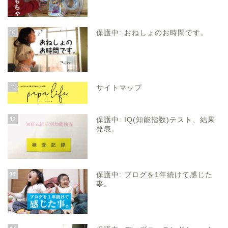
10
保護中: おねしょのお時間です。
11
サイトマップ
12
保護中: IQ(知能指数)テスト、結果
発表。
13
保護中: ブログを1年続けて感じた
事。