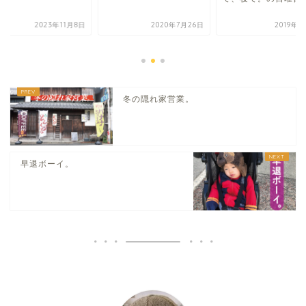
2023年11月8日
2020年7月26日
2019年6
冬の隠れ家営業。
早退ボーイ。