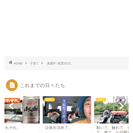
HOME
子育て
保護中: 初雪2022。
これまでの日々たち
て
子育て
子育て
日それぞれ。
父娘生活終了。
動いて、触れて、食
て、寝て。の日曜日