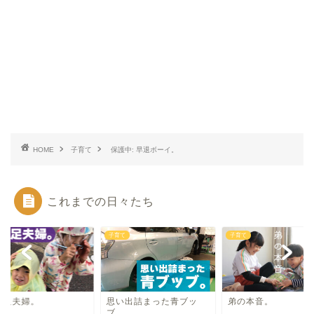
HOME
子育て
保護中: 早退ボーイ。
これまでの日々たち
て
子育て
子育て
不足夫婦。
思い出詰まった青ブッ
弟の本音。
ブ。