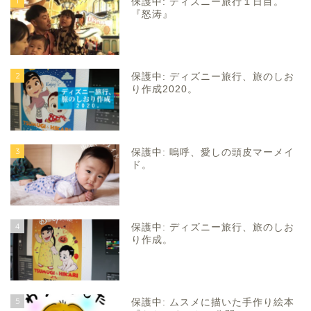
1
保護中: ディズニー旅行１日目。
『怒涛』
2
保護中: ディズニー旅行、旅のしお
り作成2020。
3
保護中: 嗚呼、愛しの頭皮マーメイ
ド。
4
保護中: ディズニー旅行、旅のしお
り作成。
5
保護中: ムスメに描いた手作り絵本