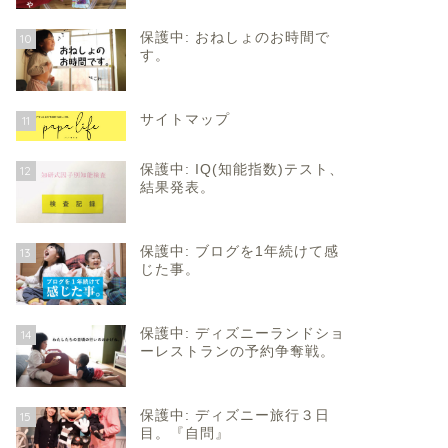
保護中: おねしょのお時間で
10
す。
サイトマップ
11
保護中: IQ(知能指数)テスト、
12
結果発表。
保護中: ブログを1年続けて感
13
じた事。
保護中: ディズニーランドショ
14
ーレストランの予約争奪戦。
保護中: ディズニー旅行３日
15
目。『自問』