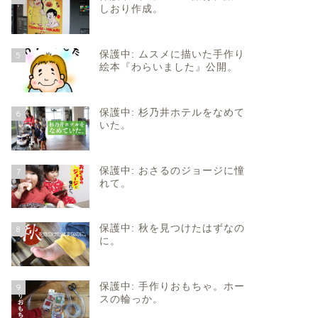
しおり作成。
保護中: ムスメに描いた手作り
5
絵本『わらいました』公開。
保護中: 杉乃井ホテルをなめて
6
いた。
保護中: おさるのジョージに憧
7
れて。
保護中: 秋を見つけたはずなの
8
に。
保護中: 手作りおもちゃ。ホー
9
スの輪っか。