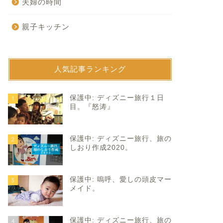
夫婦の時間
親子キッチン
人気記事ランキング
育て
子育て
保護中: ディズニー旅行１日
1
目。『怒涛』
保護中: ディズニー旅行、旅の
2
しおり作成2020。
保護中: 嗚呼、愛しの頭皮マー
3
顔たくさん。
やりたいようにやってくれ。
メイド。
2022年7月18日
2022年7月10
保護中: ディズニー旅行、旅の
4