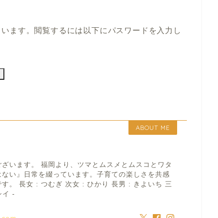
ています。閲覧するには以下にパスワードを入力し
ABOUT ME
ございます。 福岡より、ツマとムスメとムスコとワタ
はない』日常を綴っています。子育ての楽しさを共感
 長女 : つむぎ 次女 : ひかり 長男 : きよいち 三
イ -
a.com