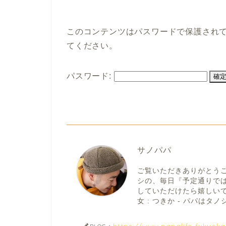
このコンテンツはパスワードで保護され
てください。
パスワード:
サノパパ
ご覧いただきありがとう
シの、毎日『予定通りで
していただけたら嬉しいです。
女 : つきか - パパはタノシ
https://www.papalife-fukuok