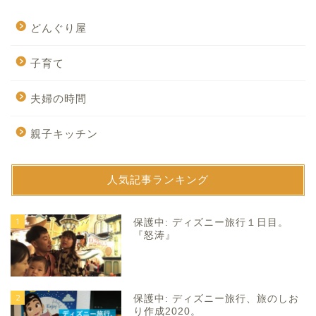
どんぐり屋
子育て
夫婦の時間
親子キッチン
人気記事ランキング
1
保護中: ディズニー旅行１日目。
『怒涛』
2
保護中: ディズニー旅行、旅のしお
り作成2020。