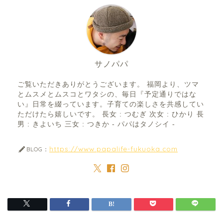
サノパパ
ご覧いただきありがとうございます。 福岡より、ツマ
とムスメとムスコとワタシの、毎日『予定通りではな
い』日常を綴っています。子育ての楽しさを共感してい
ただけたら嬉しいです。 長女 : つむぎ 次女 : ひかり 長
男 : きよいち 三女 : つきか - パパはタノシイ -
https://www.papalife-fukuoka.com
BLOG：