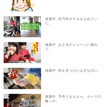
6
保護中: 杉乃井ホテルをなめてい
た。
7
保護中: おさるのジョージに憧れ
て。
8
保護中: 秋を見つけたはずなのに。
9
保護中: 手作りおもちゃ。ホースの
輪っか。