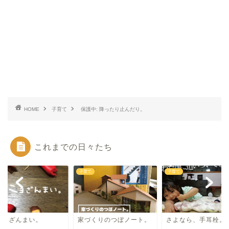
HOME
子育て
保護中: 降ったり止んだり。
これまでの日々たち
て
子育て
子育て
ニョざんまい。
家づくりのつぼノート。
さよなら、手耳栓。