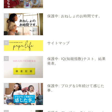
10
保護中: おねしょのお時間です。
11
サイトマップ
12
保護中: IQ(知能指数)テスト、結果
発表。
13
保護中: ブログを1年続けて感じた
事。