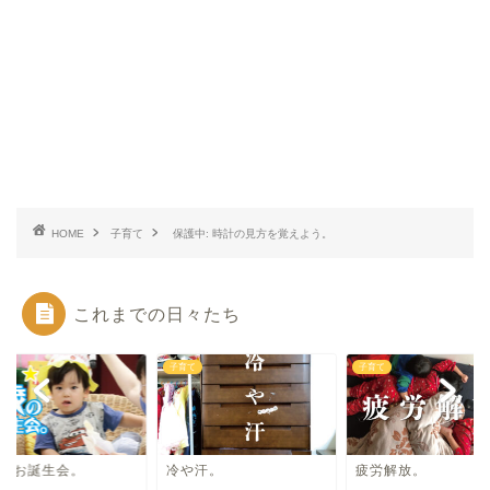
HOME
子育て
保護中: 時計の見方を覚えよう。
これまでの日々たち
て
子育て
子育て
歳のお誕生会。
冷や汗。
疲労解放。