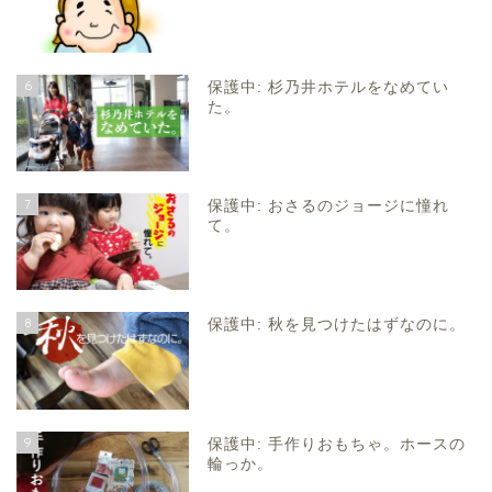
6
保護中: 杉乃井ホテルをなめてい
た。
7
保護中: おさるのジョージに憧れ
て。
8
保護中: 秋を見つけたはずなのに。
9
保護中: 手作りおもちゃ。ホースの
輪っか。