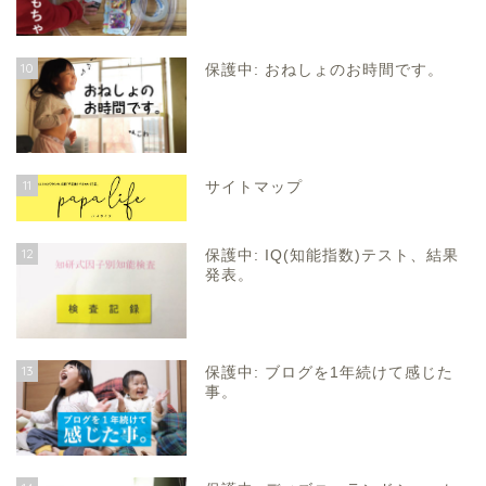
10
保護中: おねしょのお時間です。
11
サイトマップ
12
保護中: IQ(知能指数)テスト、結果
発表。
13
保護中: ブログを1年続けて感じた
事。