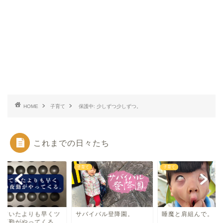
HOME
子育て
保護中: 少しずつ少しずつ。
これまでの日々たち
て
子育て
子育て
っていたよりも早くツ
サバイバル登降園。
睡魔と肩組んで。
の夜勤がやってくる。