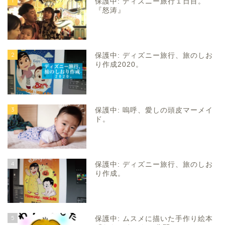
1
保護中: ディズニー旅行１日目。
『怒涛』
2
保護中: ディズニー旅行、旅のしお
り作成2020。
3
保護中: 嗚呼、愛しの頭皮マーメイ
ド。
4
保護中: ディズニー旅行、旅のしお
り作成。
5
保護中: ムスメに描いた手作り絵本