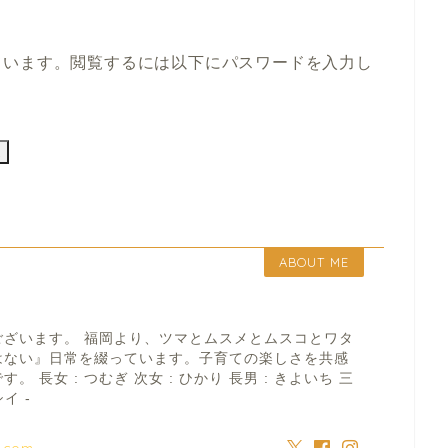
ています。閲覧するには以下にパスワードを入力し
ABOUT ME
ございます。 福岡より、ツマとムスメとムスコとワタ
はない』日常を綴っています。子育ての楽しさを共感
 長女 : つむぎ 次女 : ひかり 長男 : きよいち 三
イ -
a.com