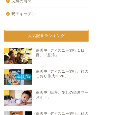
夫婦の時間
親子キッチン
人気記事ランキング
育て
子育て
保護中: ディズニー旅行１日
1
目。『怒涛』
保護中: ディズニー旅行、旅の
2
しおり作成2020。
保護中: 嗚呼、愛しの頭皮マー
3
娘生活スタート。
越えろ90点。
メイド。
2020年7月24日
2025年6月3
保護中: ディズニー旅行、旅の
4