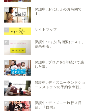
保護中: おねしょのお時間で
10
す。
サイトマップ
11
保護中: IQ(知能指数)テスト、
12
結果発表。
保護中: ブログを1年続けて感
13
じた事。
保護中: ディズニーランドショ
14
ーレストランの予約争奪戦。
保護中: ディズニー旅行３日
15
目。『自問』