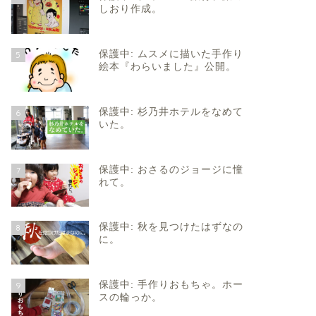
しおり作成。
保護中: ムスメに描いた手作り
5
絵本『わらいました』公開。
保護中: 杉乃井ホテルをなめて
6
いた。
保護中: おさるのジョージに憧
7
れて。
保護中: 秋を見つけたはずなの
8
に。
保護中: 手作りおもちゃ。ホー
9
スの輪っか。