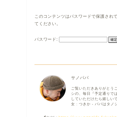
このコンテンツはパスワードで保護され
てください。
パスワード:
サノパパ
ご覧いただきありがとう
シの、毎日『予定通りで
していただけたら嬉しいです。
女 : つきか - パパはタノシ
https://www.papalife-fukuok