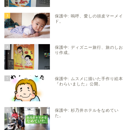
3
保護中: 嗚呼、愛しの頭皮マーメイ
ド。
4
保護中: ディズニー旅行、旅のしお
り作成。
5
保護中: ムスメに描いた手作り絵本
『わらいました』公開。
6
保護中: 杉乃井ホテルをなめてい
た。