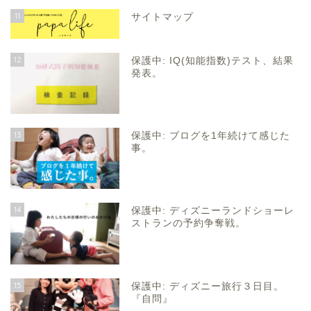
11
サイトマップ
12
保護中: IQ(知能指数)テスト、結果
発表。
13
保護中: ブログを1年続けて感じた
事。
14
保護中: ディズニーランドショーレ
ストランの予約争奪戦。
15
保護中: ディズニー旅行３日目。
『自問』