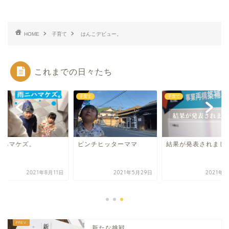
HOME
子育て
はんこデビュー。
これまでの日々たち
て
子育て
子育て
ニハマケズ。
ピンチヒッターママ
結果が発表されまし
2021年8月11日
2021年5月29日
2021年9
新たな挑戦。