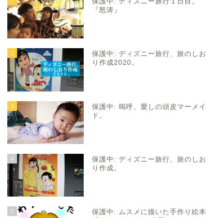
1
保護中: ディズニー旅行１日目。
『怒涛』
2
保護中: ディズニー旅行、旅のしお
り作成2020。
3
保護中: 嗚呼、愛しの頭皮マーメイ
ド。
4
保護中: ディズニー旅行、旅のしお
り作成。
5
保護中: ムスメに描いた手作り絵本