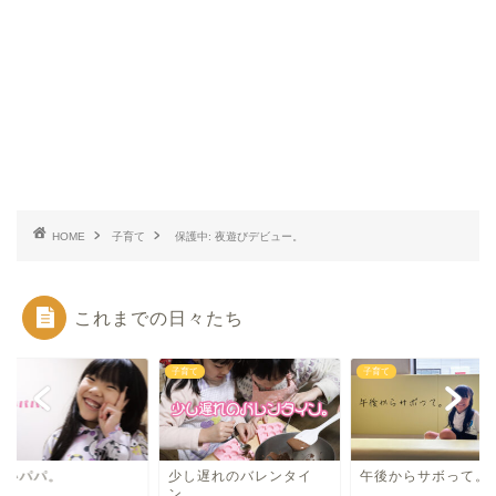
HOME
子育て
保護中: 夜遊びデビュー。
これまでの日々たち
て
子育て
子育て
さいパパ。
少し遅れのバレンタイ
午後からサボって。
ン。