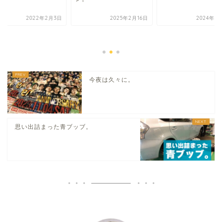
2022年2月3日
2025年2月16日
2024年6
今夜は久々に。
思い出詰まった青ブッブ。