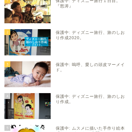
1
保護中: ディズニー旅行１日目。
『怒涛』
2
保護中: ディズニー旅行、旅のしお
り作成2020。
3
保護中: 嗚呼、愛しの頭皮マーメイ
ド。
4
保護中: ディズニー旅行、旅のしお
り作成。
5
保護中: ムスメに描いた手作り絵本