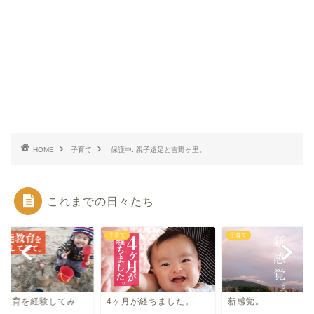
HOME
子育て
保護中: 親子遠足と吉野ヶ里。
これまでの日々たち
て
子育て
子育て
能教育を経験してみ
4ヶ月が経ちました。
新感覚。
。