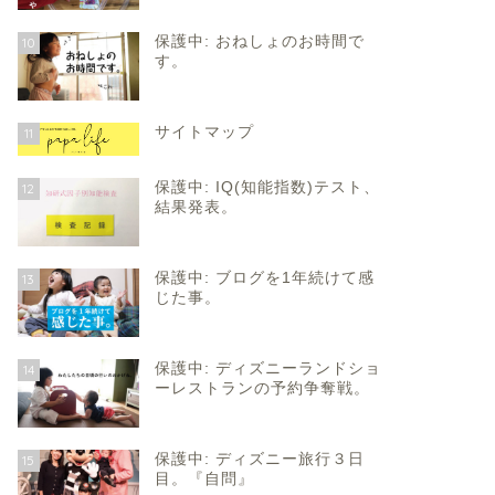
保護中: おねしょのお時間で
10
す。
サイトマップ
11
保護中: IQ(知能指数)テスト、
12
結果発表。
保護中: ブログを1年続けて感
13
じた事。
保護中: ディズニーランドショ
14
ーレストランの予約争奪戦。
保護中: ディズニー旅行３日
15
目。『自問』