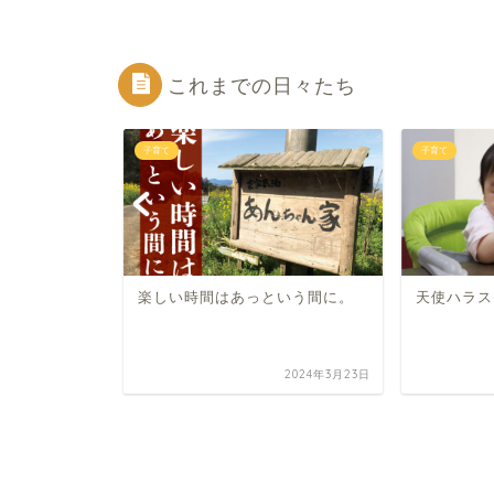
これまでの日々たち
子育て
子育て
っこ。
楽しい時間はあっという間に。
天使ハラス
2021年3月20日
2024年3月23日