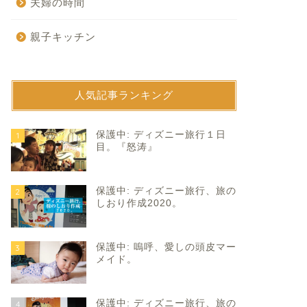
夫婦の時間
親子キッチン
人気記事ランキング
育て
子育て
保護中: ディズニー旅行１日
1
目。『怒涛』
保護中: ディズニー旅行、旅の
2
しおり作成2020。
保護中: 嗚呼、愛しの頭皮マー
3
しい時間はあっという間に。
天使ハラスメント。
メイド。
2024年3月23日
2019年11月20
保護中: ディズニー旅行、旅の
4