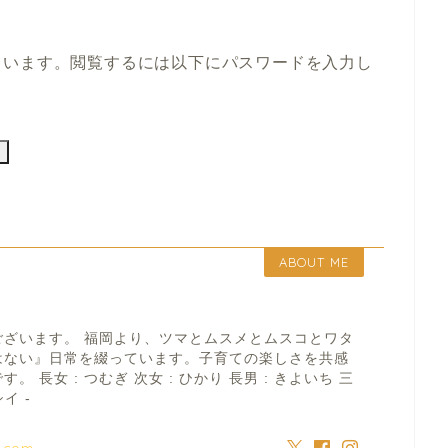
ています。閲覧するには以下にパスワードを入力し
ABOUT ME
ございます。 福岡より、ツマとムスメとムスコとワタ
はない』日常を綴っています。子育ての楽しさを共感
 長女 : つむぎ 次女 : ひかり 長男 : きよいち 三
イ -
a.com