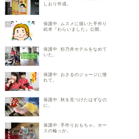
しおり作成。
保護中: ムスメに描いた手作り
5
絵本『わらいました』公開。
保護中: 杉乃井ホテルをなめて
6
いた。
保護中: おさるのジョージに憧
7
れて。
保護中: 秋を見つけたはずなの
8
に。
保護中: 手作りおもちゃ。ホー
9
スの輪っか。