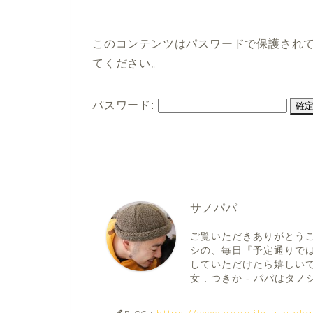
このコンテンツはパスワードで保護され
てください。
パスワード:
サノパパ
ご覧いただきありがとう
シの、毎日『予定通りで
していただけたら嬉しいです。
女 : つきか - パパはタノシ
https://www.papalife-fukuok