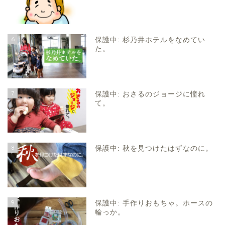
6
保護中: 杉乃井ホテルをなめてい
た。
7
保護中: おさるのジョージに憧れ
て。
8
保護中: 秋を見つけたはずなのに。
9
保護中: 手作りおもちゃ。ホースの
輪っか。