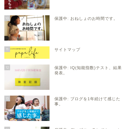
10
保護中: おねしょのお時間です。
11
サイトマップ
12
保護中: IQ(知能指数)テスト、結果
発表。
13
保護中: ブログを1年続けて感じた
事。