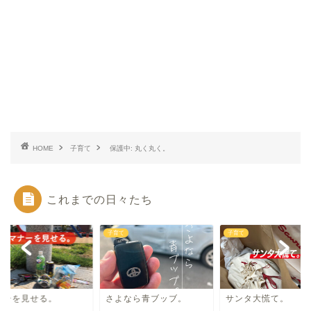
HOME
子育て
保護中: 丸く丸く。
これまでの日々たち
て
子育て
子育て
ナーを見せる。
さよなら青ブッブ。
サンタ大慌て。