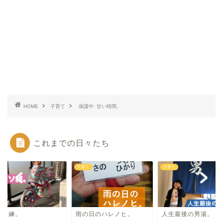
HOME
子育て
保護中: 甘い時間。
これまでの日々たち
て
子育て
子育て
コソ練。
雨の日のハレノヒ。
人生最後の男湯。