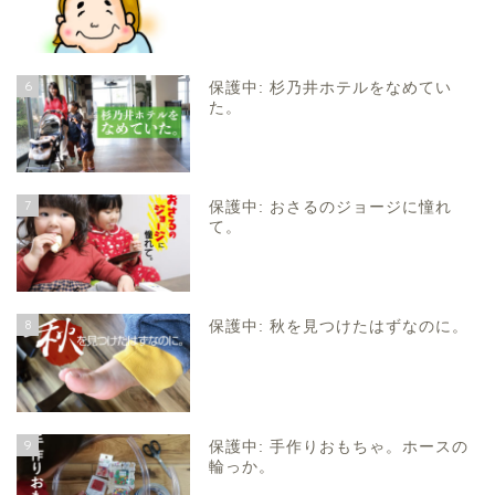
6
保護中: 杉乃井ホテルをなめてい
た。
7
保護中: おさるのジョージに憧れ
て。
8
保護中: 秋を見つけたはずなのに。
9
保護中: 手作りおもちゃ。ホースの
輪っか。