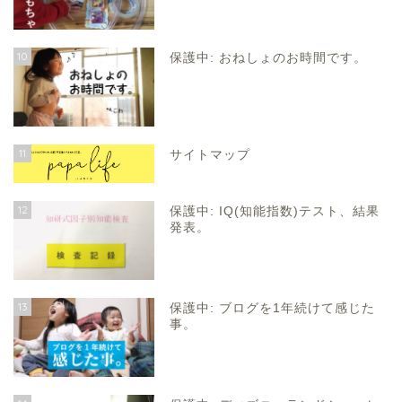
10
保護中: おねしょのお時間です。
11
サイトマップ
12
保護中: IQ(知能指数)テスト、結果
発表。
13
保護中: ブログを1年続けて感じた
事。