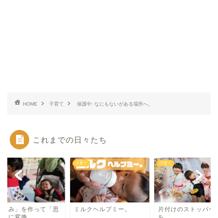
HOME
子育て
保護中: なにもないがある場所へ。
これまでの日々たち
て
子育て
子育て
楽しみ」を作って「思
ミルクヘルプミー。
片付けのストッパー
出」に変換。
ち。