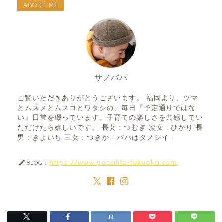
ABOUT ME
サノパパ
ご覧いただきありがとうございます。 福岡より、ツマ
とムスメとムスコとワタシの、毎日『予定通りではな
い』日常を綴っています。子育ての楽しさを共感してい
ただけたら嬉しいです。 長女 : つむぎ 次女 : ひかり 長
男 : きよいち 三女 : つきか - パパはタノシイ -
https://www.papalife-fukuoka.com
BLOG：