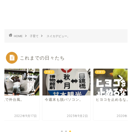
HOME
子育て
スイカデビュー。
これまでの日々たち
て
子育て
子育て
は嵐で外台風。
今週末も脱パソコン。
ヒヨコを止めるな。
2022年9月17日
2023年9月2日
2020年3