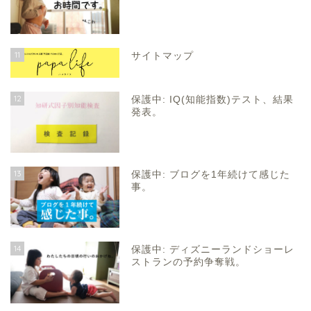
11
サイトマップ
12
保護中: IQ(知能指数)テスト、結果
発表。
13
保護中: ブログを1年続けて感じた
事。
14
保護中: ディズニーランドショーレ
ストランの予約争奪戦。