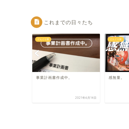
これまでの日々たち
どんぐり屋
どんぐり屋
事業計画書作成中。
感無量。
2025年5月6日
2021年6月14日