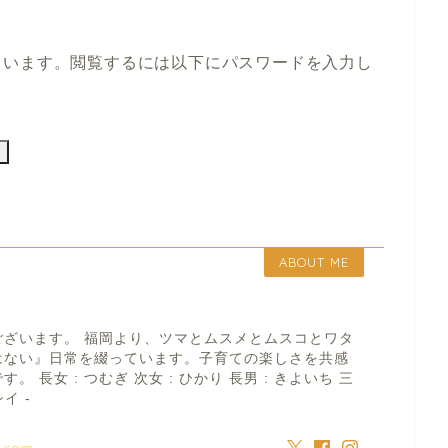
ています。閲覧するには以下にパスワードを入力し
ABOUT ME
ございます。 福岡より、ツマとムスメとムスコとワタ
はない』日常を綴っています。子育ての楽しさを共感
 長女 : つむぎ 次女 : ひかり 長男 : きよいち 三
イ -
a.com