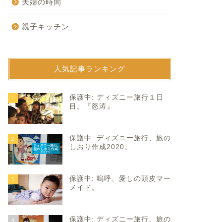
夫婦の時間
親子キッチン
人気記事ランキング
んぐり屋
どんぐり屋
保護中: ディズニー旅行１日
1
目。『怒涛』
保護中: ディズニー旅行、旅の
2
しおり作成2020。
保護中: 嗚呼、愛しの頭皮マー
3
業計画書作成中。
感無量。
メイド。
2021年6月14日
2024年11月15
保護中: ディズニー旅行、旅の
4