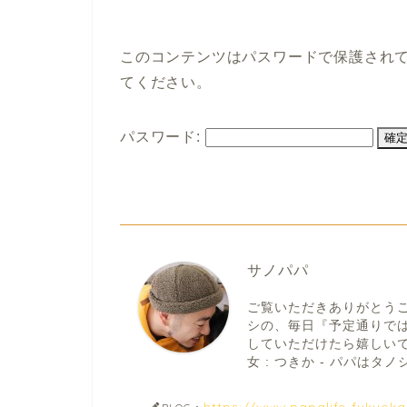
このコンテンツはパスワードで保護され
てください。
パスワード:
サノパパ
ご覧いただきありがとう
シの、毎日『予定通りで
していただけたら嬉しいです。
女 : つきか - パパはタノシ
https://www.papalife-fukuok