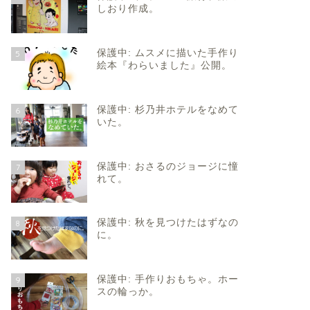
しおり作成。
保護中: ムスメに描いた手作り
5
絵本『わらいました』公開。
保護中: 杉乃井ホテルをなめて
6
いた。
保護中: おさるのジョージに憧
7
れて。
保護中: 秋を見つけたはずなの
8
に。
保護中: 手作りおもちゃ。ホー
9
スの輪っか。