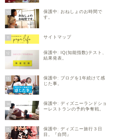
保護中: おねしょのお時間で
10
す。
サイトマップ
11
保護中: IQ(知能指数)テスト、
12
結果発表。
保護中: ブログを1年続けて感
13
じた事。
保護中: ディズニーランドショ
14
ーレストランの予約争奪戦。
保護中: ディズニー旅行３日
15
目。『自問』