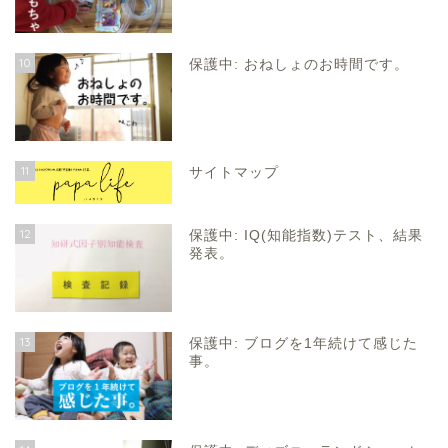
10
保護中: おねしょのお時間です。
11
サイトマップ
12
保護中: IQ(知能指数)テスト、結果
発表。
13
保護中: ブログを1年続けて感じた
事。