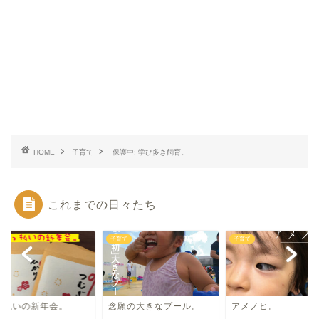
HOME
子育て
保護中: 学び多き飼育。
これまでの日々たち
て
子育て
子育て
っ払いの新年会。
念願の大きなプール。
アメノヒ。