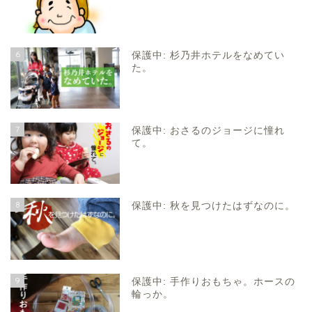
6
保護中: 杉乃井ホテルをなめてい
た。
7
保護中: おさるのジョージに憧れ
て。
8
保護中: 秋を見つけたはずなのに。
9
保護中: 手作りおもちゃ。ホースの
輪っか。