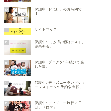
保護中: おねしょのお時間で
10
す。
サイトマップ
11
保護中: IQ(知能指数)テスト、
12
結果発表。
保護中: ブログを1年続けて感
13
じた事。
保護中: ディズニーランドショ
14
ーレストランの予約争奪戦。
保護中: ディズニー旅行３日
15
目。『自問』