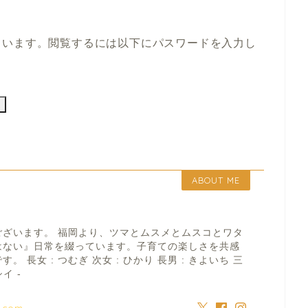
ています。閲覧するには以下にパスワードを入力し
ABOUT ME
ございます。 福岡より、ツマとムスメとムスコとワタ
はない』日常を綴っています。子育ての楽しさを共感
 長女 : つむぎ 次女 : ひかり 長男 : きよいち 三
イ -
a.com