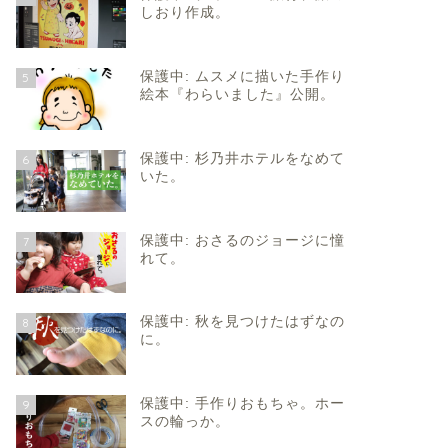
しおり作成。
保護中: ムスメに描いた手作り
5
絵本『わらいました』公開。
保護中: 杉乃井ホテルをなめて
6
いた。
保護中: おさるのジョージに憧
7
れて。
保護中: 秋を見つけたはずなの
8
に。
保護中: 手作りおもちゃ。ホー
9
スの輪っか。