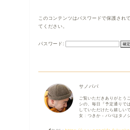
このコンテンツはパスワードで保護され
てください。
パスワード:
サノパパ
ご覧いただきありがとう
シの、毎日『予定通りで
していただけたら嬉しいです。
女 : つきか - パパはタノシ
https://www.papalife-fukuok