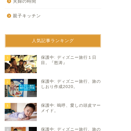
夫婦の時間
親子キッチン
人気記事ランキング
育て
子育て
保護中: ディズニー旅行１日
1
目。『怒涛』
保護中: ディズニー旅行、旅の
2
しおり作成2020。
保護中: 嗚呼、愛しの頭皮マー
3
曜日のプレッシャー。
心の扉の開き方。
メイド。
2022年11月17日
2019年5月18
保護中: ディズニー旅行、旅の
4