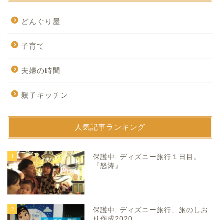
どんぐり屋
子育て
夫婦の時間
親子キッチン
人気記事ランキング
1
保護中: ディズニー旅行１日目。
『怒涛』
2
保護中: ディズニー旅行、旅のしお
り作成2020。