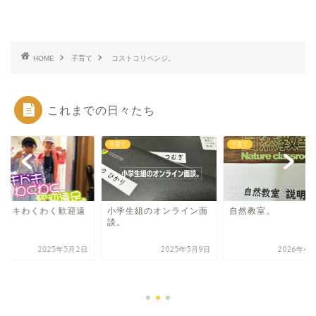
HOME
子育て
コストコリベンジ。
これまでの日々たち
て
子育て
子育て
キドキわくわく歓迎遠
小学生組のオンライン面
自然教室。
。
談。
2025年5月2日
2025年5月9日
2026年4月