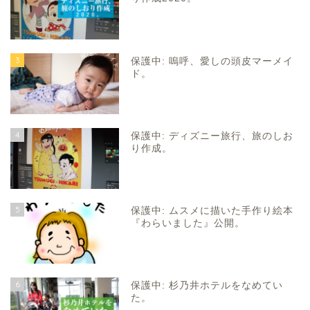
3
保護中: 嗚呼、愛しの頭皮マーメイ
ド。
4
保護中: ディズニー旅行、旅のしお
り作成。
5
保護中: ムスメに描いた手作り絵本
『わらいました』公開。
6
保護中: 杉乃井ホテルをなめてい
た。