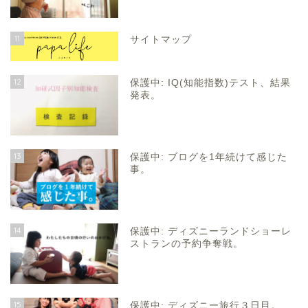
11
サイトマップ
12
保護中: IQ(知能指数)テスト、結果
発表。
13
保護中: ブログを1年続けて感じた
事。
14
保護中: ディズニーランドショーレ
ストランの予約争奪戦。
15
保護中: ディズニー旅行３日目。