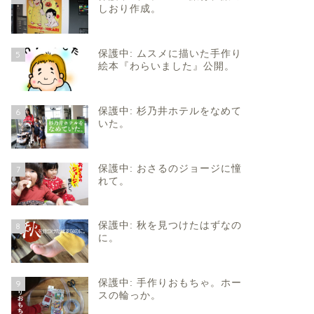
しおり作成。
保護中: ムスメに描いた手作り
5
絵本『わらいました』公開。
保護中: 杉乃井ホテルをなめて
6
いた。
保護中: おさるのジョージに憧
7
れて。
保護中: 秋を見つけたはずなの
8
に。
保護中: 手作りおもちゃ。ホー
9
スの輪っか。