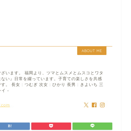
ABOUT ME
ございます。 福岡より、ツマとムスメとムスコとワタ
はない』日常を綴っています。子育ての楽しさを共感
 長女 : つむぎ 次女 : ひかり 長男 : きよいち 三
イ -
a.com