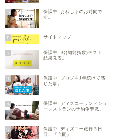
保護中: おねしょのお時間で
10
す。
サイトマップ
11
保護中: IQ(知能指数)テスト、
12
結果発表。
保護中: ブログを1年続けて感
13
じた事。
保護中: ディズニーランドショ
14
ーレストランの予約争奪戦。
保護中: ディズニー旅行３日
15
目。『自問』