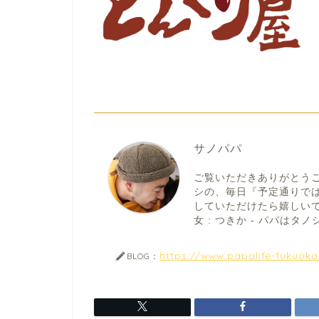
サノパパ
ご覧いただきありがとう
シの、毎日『予定通りで
していただけたら嬉しいです。
女 : つきか - パパはタノシ
https://www.papalife-fukuok
BLOG：