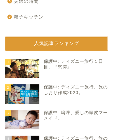
夫婦の時間
親子キッチン
人気記事ランキング
保護中: ディズニー旅行１日
1
目。『怒涛』
保護中: ディズニー旅行、旅の
2
しおり作成2020。
保護中: 嗚呼、愛しの頭皮マー
3
メイド。
保護中: ディズニー旅行、旅の
4