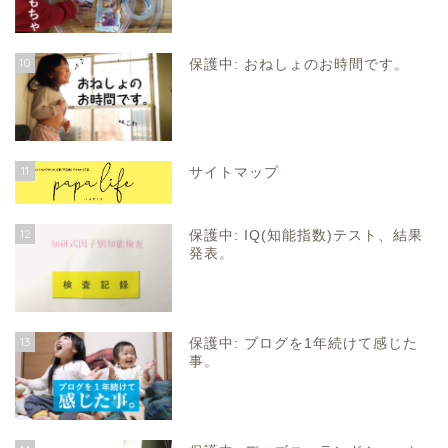
10
保護中: おねしょのお時間です。
11
サイトマップ
12
保護中: IQ(知能指数)テスト、結果
発表。
13
保護中: ブログを1年続けて感じた
事。