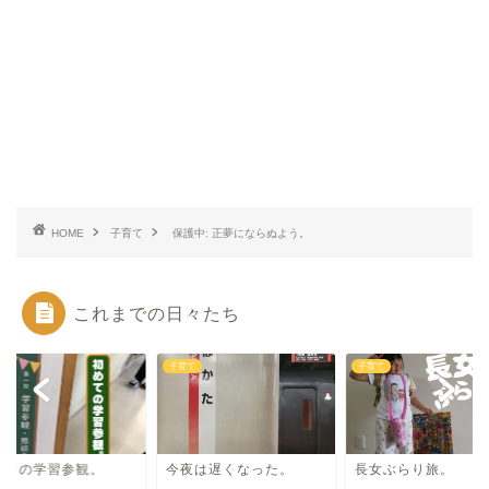
HOME
子育て
保護中: 正夢にならぬよう。
これまでの日々たち
て
子育て
子育て
めての学習参観。
今夜は遅くなった。
長女ぶらり旅。