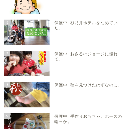
6
保護中: 杉乃井ホテルをなめてい
た。
7
保護中: おさるのジョージに憧れ
て。
8
保護中: 秋を見つけたはずなのに。
9
保護中: 手作りおもちゃ。ホースの
輪っか。