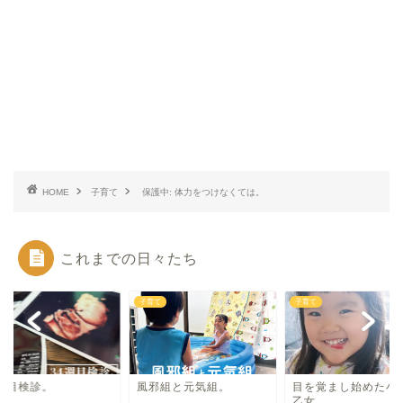
HOME
子育て
保護中: 体力をつけなくては。
これまでの日々たち
て
子育て
子育て
4週目検診。
風邪組と元気組。
目を覚まし始めた小
乙女。