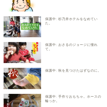
6
保護中: 杉乃井ホテルをなめてい
た。
7
保護中: おさるのジョージに憧れ
て。
8
保護中: 秋を見つけたはずなのに。
9
保護中: 手作りおもちゃ。ホースの
輪っか。