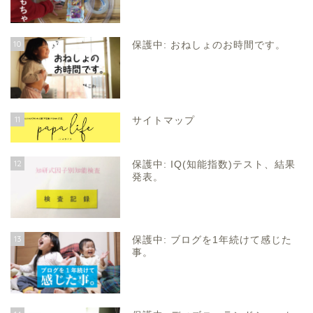
10
保護中: おねしょのお時間です。
11
サイトマップ
12
保護中: IQ(知能指数)テスト、結果
発表。
13
保護中: ブログを1年続けて感じた
事。