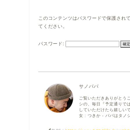
このコンテンツはパスワードで保護され
てください。
パスワード:
サノパパ
ご覧いただきありがとう
シの、毎日『予定通りで
していただけたら嬉しいです。
女 : つきか - パパはタノシ
https://www.papalife-fukuok