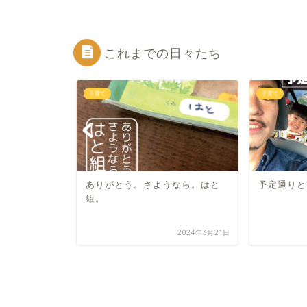
これまでの日々たち
子育て
子育て
ありがとう。さようなら。はと
予定通りと
組。
2026年1月26日
2024年3月21日