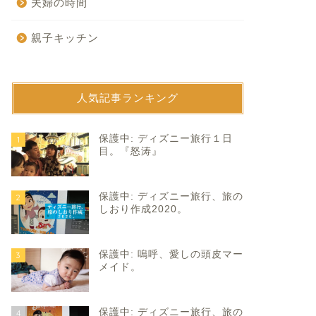
夫婦の時間
親子キッチン
人気記事ランキング
育て
子育て
保護中: ディズニー旅行１日
1
目。『怒涛』
保護中: ディズニー旅行、旅の
2
しおり作成2020。
保護中: 嗚呼、愛しの頭皮マー
3
りがとう。さようなら。はと
予定通りと予定外。
メイド。
。
2023年10月22
2024年3月21日
保護中: ディズニー旅行、旅の
4