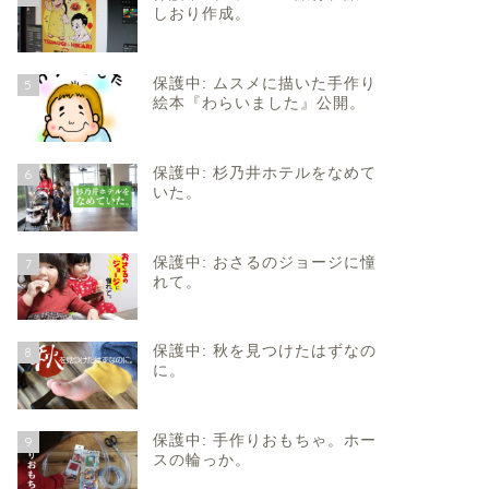
しおり作成。
保護中: ムスメに描いた手作り
5
絵本『わらいました』公開。
保護中: 杉乃井ホテルをなめて
6
いた。
保護中: おさるのジョージに憧
7
れて。
保護中: 秋を見つけたはずなの
8
に。
保護中: 手作りおもちゃ。ホー
9
スの輪っか。