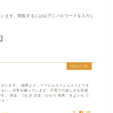
ています。閲覧するには以下にパスワードを入力し
ABOUT ME
ございます。 福岡より、ツマとムスメとムスコとワタ
はない』日常を綴っています。子育ての楽しさを共感
 長女 : つむぎ 次女 : ひかり 長男 : きよいち 三
イ -
a.com