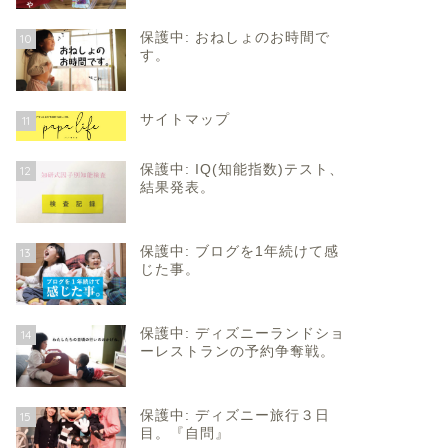
保護中: おねしょのお時間で
10
す。
サイトマップ
11
保護中: IQ(知能指数)テスト、
12
結果発表。
保護中: ブログを1年続けて感
13
じた事。
保護中: ディズニーランドショ
14
ーレストランの予約争奪戦。
保護中: ディズニー旅行３日
15
目。『自問』