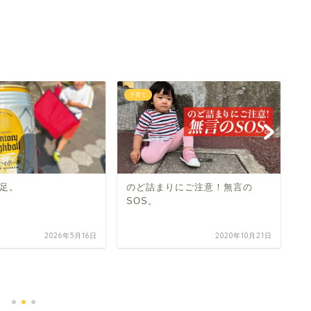
子育て
子
足。
のど詰まりにご注意！無言の
SOS。
2026年5月16日
2020年10月21日
嬉