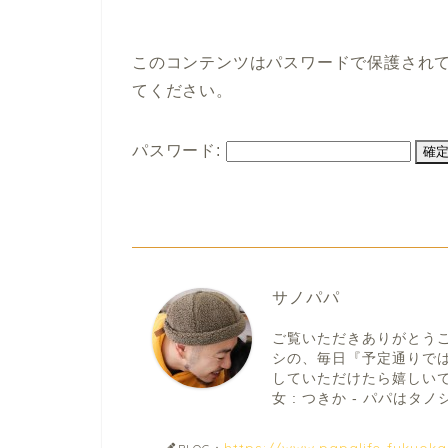
このコンテンツはパスワードで保護され
てください。
パスワード:
サノパパ
ご覧いただきありがとう
シの、毎日『予定通りで
していただけたら嬉しいです。
女 : つきか - パパはタノシ
https://www.papalife-fukuok