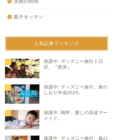
夫婦の時間
親子キッチン
人気記事ランキング
育て
子育て
保護中: ディズニー旅行１日
1
目。『怒涛』
保護中: ディズニー旅行、旅の
2
しおり作成2020。
保護中: 嗚呼、愛しの頭皮マー
3
しいサプライズ。
春の親子遠足。
メイド。
2024年3月5日
2026年5月16
保護中: ディズニー旅行、旅の
4