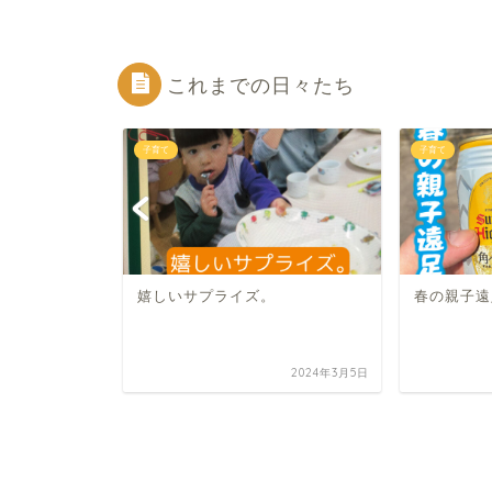
これまでの日々たち
子育て
子育て
！無言の
嬉しいサプライズ。
春の親子遠
2020年10月21日
2024年3月5日