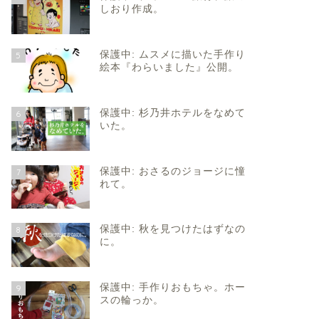
しおり作成。
保護中: ムスメに描いた手作り
5
絵本『わらいました』公開。
保護中: 杉乃井ホテルをなめて
6
いた。
保護中: おさるのジョージに憧
7
れて。
保護中: 秋を見つけたはずなの
8
に。
保護中: 手作りおもちゃ。ホー
9
スの輪っか。