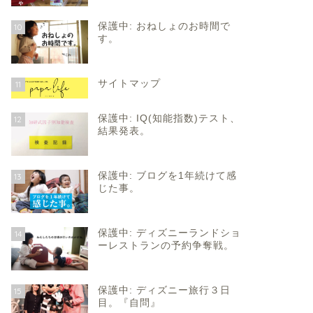
保護中: おねしょのお時間で
10
す。
サイトマップ
11
保護中: IQ(知能指数)テスト、
12
結果発表。
保護中: ブログを1年続けて感
13
じた事。
保護中: ディズニーランドショ
14
ーレストランの予約争奪戦。
保護中: ディズニー旅行３日
15
目。『自問』