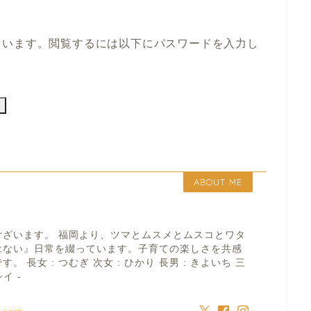
ています。閲覧するには以下にパスワードを入力し
ABOUT ME
ございます。 福岡より、ツマとムスメとムスコとワタ
はない』日常を綴っています。子育ての楽しさを共感
 長女 : つむぎ 次女 : ひかり 長男 : きよいち 三
イ -
a.com