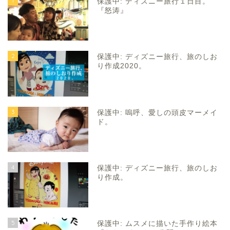
1
保護中: ディズニー旅行１日目。
『怒涛』
2
保護中: ディズニー旅行、旅のしお
り作成2020。
3
保護中: 嗚呼、愛しの頭皮マーメイ
ド。
4
保護中: ディズニー旅行、旅のしお
り作成。
5
保護中: ムスメに描いた手作り絵本