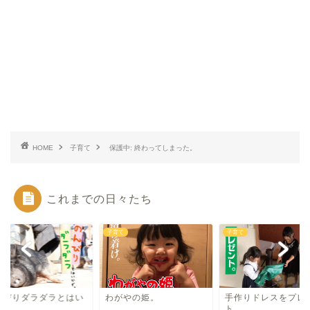
HOME
子育て
保護中: 終わってしまった。
これまでの日々たち
て
子育て
子育て
んびりダラダラとはい
わがやの姫。
手作りドレスをプレ
ず。
ト。