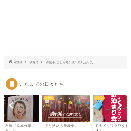
HOME
子育て
保護中: ひと段落が見えてきたので。
これまでの日々たち
て
子育て
子育て
パは自称『絵本作家』
涙と笑いの発表会。
ドキドキワクワクお
なりました。
り会。