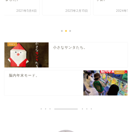
2021年5月4日
2025年2月15日
2024年5月
小さなサンタたち。
脳内年末モード。