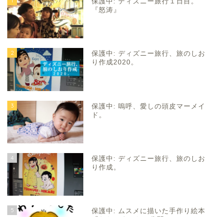
1
保護中: ディズニー旅行１日目。
『怒涛』
2
保護中: ディズニー旅行、旅のしお
り作成2020。
3
保護中: 嗚呼、愛しの頭皮マーメイ
ド。
4
保護中: ディズニー旅行、旅のしお
り作成。
5
保護中: ムスメに描いた手作り絵本