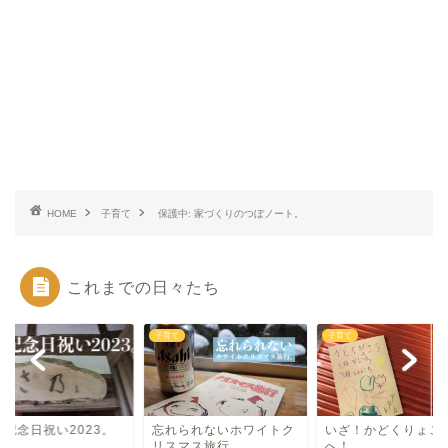
HOME
子育て
保護中: 家づくりのつぼノート。
これまでの日々たち
て
子育て
子育て
婚記念日祝い2023。
忘れられないホワイトク
いざ！かどくりょこ
リスマス旅行。
へ！