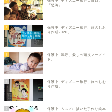
1
保護中: ディズニー旅行１日目。
『怒涛』
2
保護中: ディズニー旅行、旅のしお
り作成2020。
3
保護中: 嗚呼、愛しの頭皮マーメイ
ド。
4
保護中: ディズニー旅行、旅のしお
り作成。
5
保護中: ムスメに描いた手作り絵本