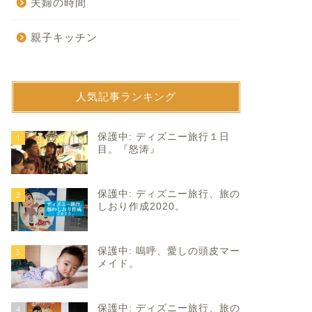
夫婦の時間
親子キッチン
人気記事ランキング
育て
子育て
保護中: ディズニー旅行１日
1
目。『怒涛』
保護中: ディズニー旅行、旅の
2
しおり作成2020。
保護中: 嗚呼、愛しの頭皮マー
3
年生のオンライン面談。
抜け殻気味。
メイド。
2024年4月23日
2023年8月24
保護中: ディズニー旅行、旅の
4