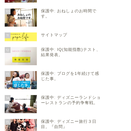
保護中: おねしょのお時間で
10
す。
サイトマップ
11
保護中: IQ(知能指数)テスト、
12
結果発表。
保護中: ブログを1年続けて感
13
じた事。
保護中: ディズニーランドショ
14
ーレストランの予約争奪戦。
保護中: ディズニー旅行３日
15
目。『自問』