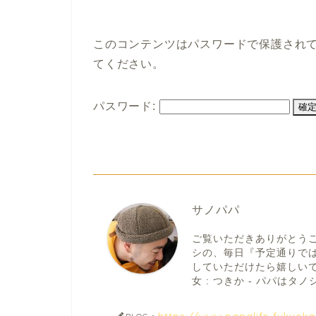
このコンテンツはパスワードで保護され
てください。
パスワード:
サノパパ
ご覧いただきありがとう
シの、毎日『予定通りで
していただけたら嬉しいです。
女 : つきか - パパはタノシ
https://www.papalife-fukuok