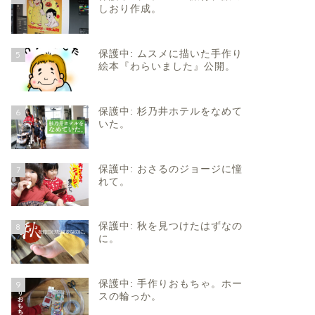
しおり作成。
保護中: ムスメに描いた手作り
5
絵本『わらいました』公開。
保護中: 杉乃井ホテルをなめて
6
いた。
保護中: おさるのジョージに憧
7
れて。
保護中: 秋を見つけたはずなの
8
に。
保護中: 手作りおもちゃ。ホー
9
スの輪っか。