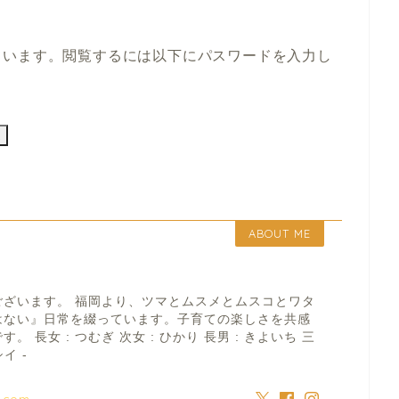
ています。閲覧するには以下にパスワードを入力し
ABOUT ME
ございます。 福岡より、ツマとムスメとムスコとワタ
はない』日常を綴っています。子育ての楽しさを共感
 長女 : つむぎ 次女 : ひかり 長男 : きよいち 三
イ -
a.com