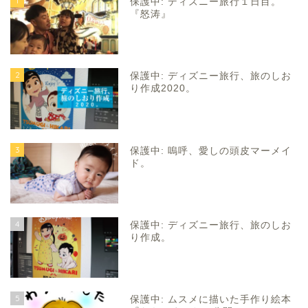
1
保護中: ディズニー旅行１日目。
『怒涛』
2
保護中: ディズニー旅行、旅のしお
り作成2020。
3
保護中: 嗚呼、愛しの頭皮マーメイ
ド。
4
保護中: ディズニー旅行、旅のしお
り作成。
5
保護中: ムスメに描いた手作り絵本