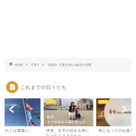
HOME
子育て
保護中: 言葉を得た4歳児の逆襲。
これまでの日々たち
て
子育て
子育て
月晴れとは裏腹に。
拝啓、文字が読める様に
秋になってのお楽し
なったムスメたちへ。