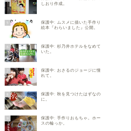
しおり作成。
保護中: ムスメに描いた手作り
5
絵本『わらいました』公開。
保護中: 杉乃井ホテルをなめて
6
いた。
保護中: おさるのジョージに憧
7
れて。
保護中: 秋を見つけたはずなの
8
に。
保護中: 手作りおもちゃ。ホー
9
スの輪っか。