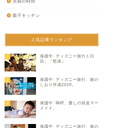
夫婦の時間
親子キッチン
人気記事ランキング
育て
子育て
保護中: ディズニー旅行１日
1
目。『怒涛』
保護中: ディズニー旅行、旅の
2
しおり作成2020。
保護中: 嗚呼、愛しの頭皮マー
3
造り。
片付けのストッパーたち。
メイド。
2026年3月28日
2025年10月24
保護中: ディズニー旅行、旅の
4