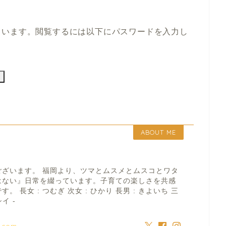
ています。閲覧するには以下にパスワードを入力し
ABOUT ME
ございます。 福岡より、ツマとムスメとムスコとワタ
はない』日常を綴っています。子育ての楽しさを共感
 長女 : つむぎ 次女 : ひかり 長男 : きよいち 三
イ -
a.com