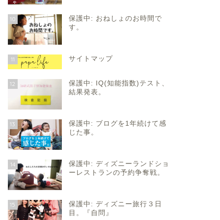
保護中: おねしょのお時間で
10
す。
サイトマップ
11
保護中: IQ(知能指数)テスト、
12
結果発表。
保護中: ブログを1年続けて感
13
じた事。
保護中: ディズニーランドショ
14
ーレストランの予約争奪戦。
保護中: ディズニー旅行３日
15
目。『自問』