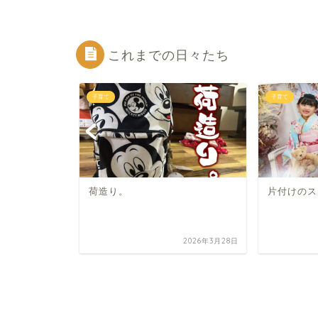
これまでの日々たち
子育て
子育て
祭り。
荷造り。
片付けのス
2021年3月3日
2026年3月28日